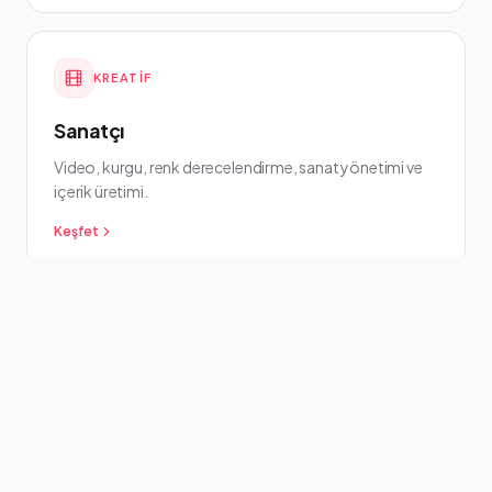
KREATIF
Sanatçı
Video, kurgu, renk derecelendirme, sanat yönetimi ve
içerik üretimi.
Keşfet
MAKER
İnşa Eden
Donanım teşhisi, akıllı telefon tamiri, PC montajı ve IoT.
Keşfet