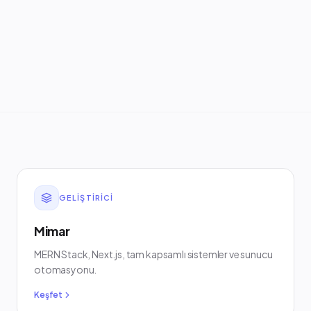
GELIŞTIRICI
Mimar
MERN Stack, Next.js, tam kapsamlı sistemler ve sunucu
otomasyonu.
Keşfet