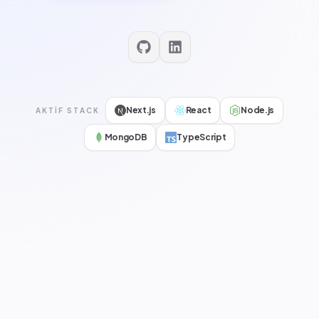
Next.js
React
Node.js
AKTIF STACK
MongoDB
TypeScript