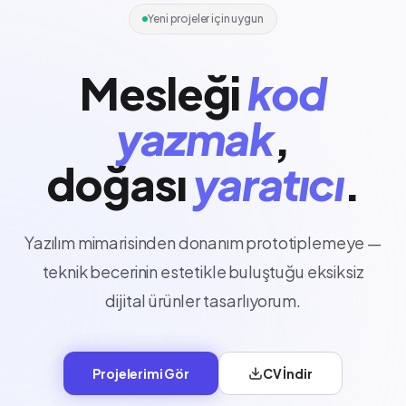
Yeni projeler için uygun
Mesleği
kod
yazmak
,
doğası
yaratıcı
.
Yazılım mimarisinden donanım prototiplemeye —
teknik becerinin estetikle buluştuğu eksiksiz
dijital ürünler tasarlıyorum.
Projelerimi Gör
CV İndir